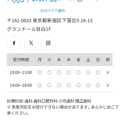
〒161-0033 東京都新宿区下落合3-16-13
グランドール目白1F
受付時間
月
火
水
木
金
土
日
祝
10:00~13:00
○
○
○
○
○
○
○
×
14:00~18:00
○
○
○
○
○
○
○
×
診療科目：歯科 歯科口腔外科 小児歯科 矯正歯科
※ 急患対応をお受けできない場合があります。あらかじめご了
承ください。