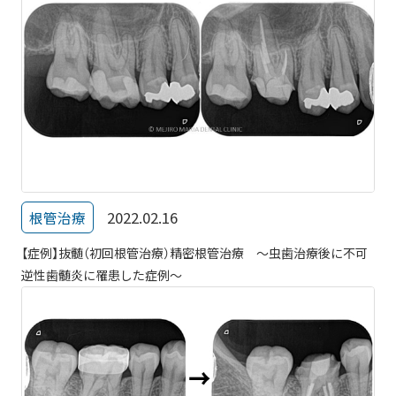
2022.02.16
根管治療
【症例】抜髄（初回根管治療）精密根管治療 ～虫歯治療後に不可
逆性歯髄炎に罹患した症例～