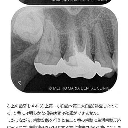
右上の歯牙を４本（右上第一小臼歯〜第二大臼歯）診査したとこ
ろ、５番には明らかな根尖病変は確認ができません。
しかしながら、歯髄診断を行うと右上５番の歯髄に生活歯髄反応
はみられず、歯髄壊死を起因とする根尖性歯周炎の診断に至りま