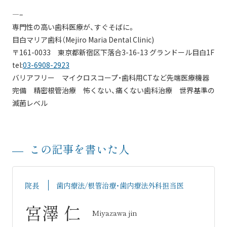
—–
専門性の高い歯科医療が、すぐそばに。
目白マリア歯科（Mejiro Maria Dental Clinic)
〒161-0033 東京都新宿区下落合3-16-13 グランドール目白1F
tel:
03-6908-2923
バリアフリー マイクロスコープ・歯科用CTなど先端医療機器
完備 精密根管治療 怖くない、痛くない歯科治療 世界基準の
滅菌レベル
この記事を書いた人
院長
歯内療法/根管治療・歯内療法外科担当医
宮澤 仁
Miyazawa jin