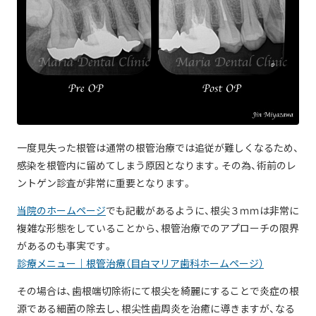
一度見失った根管は通常の根管治療では追従が難しくなるため、
感染を根管内に留めてしまう原因となります。その為、術前のレ
ントゲン診査が非常に重要となります。
当院のホームページ
でも記載があるように、根尖３ｍｍは非常に
複雑な形態をしていることから、根管治療でのアプローチの限界
があるのも事実です。
診療メニュー｜根管治療（目白マリア歯科ホームページ）
その場合は、歯根端切除術にて根尖を綺麗にすることで炎症の根
源である細菌の除去し、根尖性歯周炎を治癒に導きますが、なる