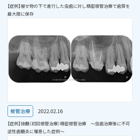
【症例】被せ物の下で進行した虫歯に対し精密根管治療で歯質を
最大限に保存
2022.02.16
根管治療
【症例】抜髄（初回根管治療）精密根管治療 ～虫歯治療後に不可
逆性歯髄炎に罹患した症例～