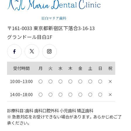
〒161-0033 東京都新宿区下落合3-16-13
グランドール目白1F
受付時間
月
火
水
木
金
土
日
祝
10:00~13:00
○
○
○
○
○
○
○
×
14:00~18:00
○
○
○
○
○
○
○
×
診療科目：歯科 歯科口腔外科 小児歯科 矯正歯科
※ 急患対応をお受けできない場合があります。あらかじめご了
承ください。