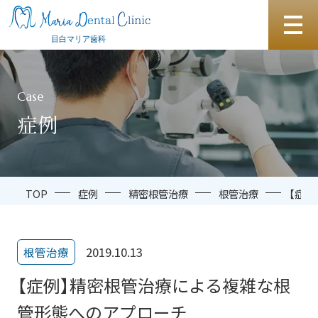
Case
症例
TOP
症例
精密根管治療
根管治療
【症
2019.10.13
根管治療
【症例】精密根管治療による複雑な根
管形態へのアプローチ