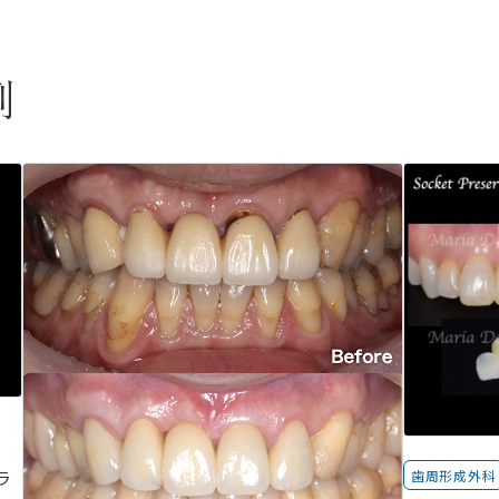
例
歯周形成外科
ラ