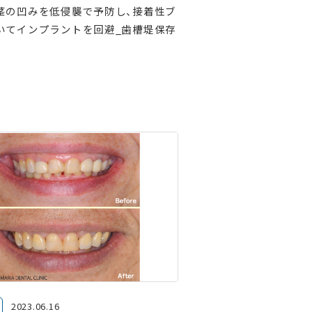
茎の凹みを低侵襲で予防し、接着性ブ
いてインプラントを回避_歯槽堤保存
2023.06.16