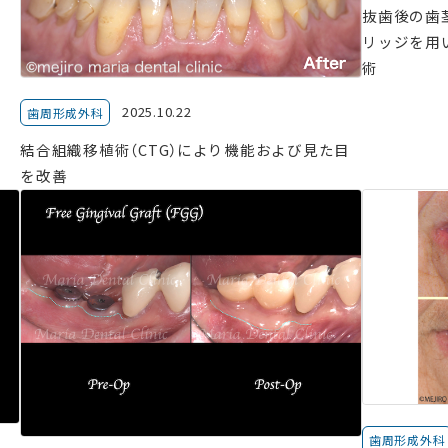
抜歯後の歯
リッジを用
術
2025.10.22
歯周形成外科
結合組織移植術（CTG）により機能および見た目
を改善
歯周形成外科