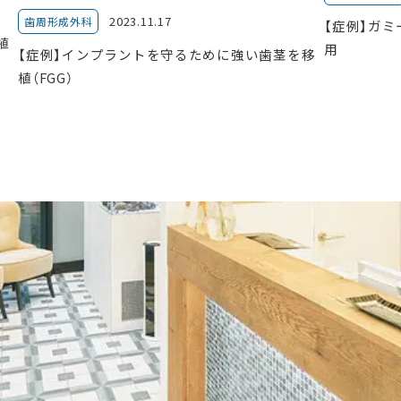
2023.11.17
歯周形成外科
【症例】ガ
植
用
【症例】インプラントを守るために強い歯茎を移
植（FGG）