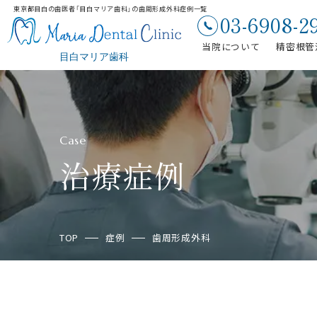
東京都目白の歯医者「目白マリア歯科」の歯周形成外科症例一覧
03-6908-2
当院について
精密根管
Case
治療症例
TOP
症例
歯周形成外科