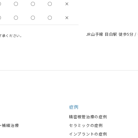
○
○
○
○
×
○
○
○
○
×
JR山手線 目白駅 徒歩5分 /
了承ください。
症例
精密根管治療の症例
・補綴治療
セラミックの症例
インプラントの症例