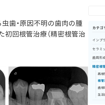
る虫歯・原因不明の歯肉の腫
カテゴ
た初回根管治療（精密根管治
インプ
セラミ
歯周形
精密根
再根
根管
歯根
生活