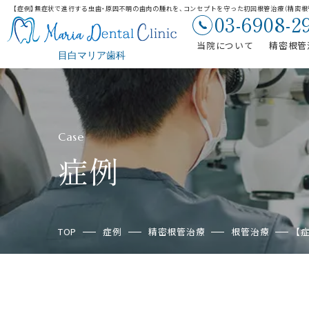
【症例】無症状で進行する虫歯・原因不明の歯肉の腫れを、コンセプトを守った初回根管治療（精密
03-6908-2
当院について
精密根管
Case
症例
TOP
症例
精密根管治療
根管治療
【