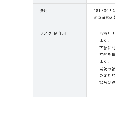
費用
181,500円
※支台築造
リスク・副作用
治療計
ます。
下顎に
神経を
ます。
当院の補
の定期
場合は