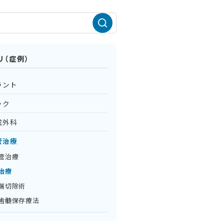
リ（症例）
ラント
ック
成外科
管治療
管治療
治療
端切除術
歯髄保存療法