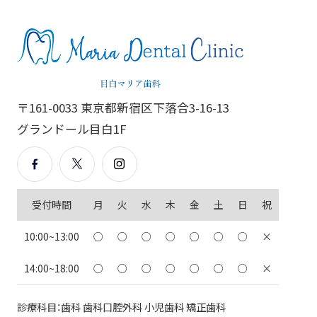
〒161-0033 東京都新宿区下落合3-16-13
グランドール目白1F
受付時間
月
火
水
木
金
土
日
祝
10:00~13:00
○
○
○
○
○
○
○
×
14:00~18:00
○
○
○
○
○
○
○
×
診療科目：歯科 歯科口腔外科 小児歯科 矯正歯科