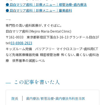
● 目白マリア歯科｜診療メニュー｜根管治療・歯内療法
● 目白マリア歯科｜診療メニュー｜審美歯科
—–
専門性の高い歯科医療が、すぐそばに。
目白マリア歯科（Mejiro Maria Dental Clinic)
〒161-0033 東京都新宿区下落合3-16-13 グランドール目白1F
tel:
03-6908-2923
キッズルーム完備 バリアフリー マイクロスコープ・歯科用CT
など先端医療機器完備 精密根管治療 怖くない、痛くない歯科治
療 世界基準の滅菌レベル
この記事を書いた人
院長
歯内療法/根管治療・歯内療法外科担当医