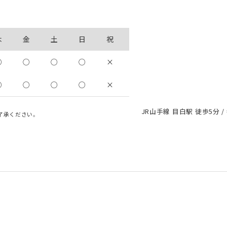
木
金
土
日
祝
○
○
○
○
×
○
○
○
○
×
JR山手線 目白駅 徒歩5分 /
了承ください。