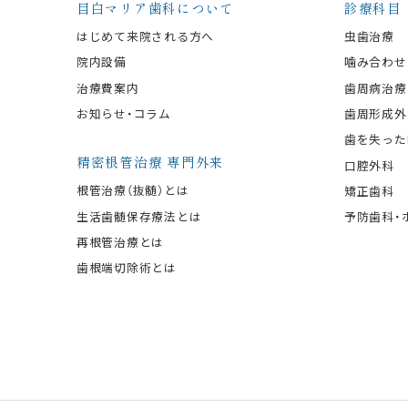
目白マリア歯科について
診療科目
はじめて来院される方へ
虫歯治療
院内設備
噛み合わせ
治療費案内
歯周病治療
お知らせ・コラム
歯周形成外
歯を失った
精密根管治療 専門外来
口腔外科
根管治療（抜髄）とは
矯正歯科
生活歯髄保存療法とは
予防歯科・
再根管治療とは
歯根端切除術とは