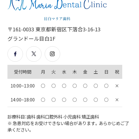
〒161-0033 東京都新宿区下落合3-16-13
グランドール目白1F
受付時間
月
火
水
木
金
土
日
祝
10:00~13:00
○
○
○
○
○
○
○
×
14:00~18:00
○
○
○
○
○
○
○
×
診療科目：歯科 歯科口腔外科 小児歯科 矯正歯科
※ 急患対応をお受けできない場合があります。あらかじめご了
承ください。