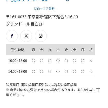
〒161-0033 東京都新宿区下落合3-16-13
グランドール目白1F
受付時間
月
火
水
木
金
土
日
祝
10:00~13:00
○
○
○
○
○
○
○
×
14:00~18:00
○
○
○
○
○
○
○
×
診療科目：歯科 歯科口腔外科 小児歯科 矯正歯科
※ 急患対応をお受けできない場合があります。あらかじめご了
承ください。