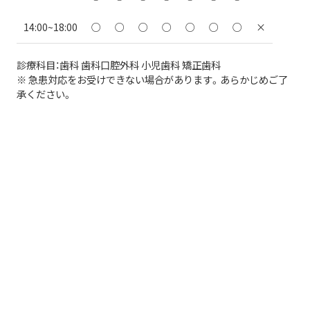
14:00~18:00
○
○
○
○
○
○
○
×
診療科目：歯科 歯科口腔外科 小児歯科 矯正歯科
※ 急患対応をお受けできない場合があります。あらかじめご了
承ください。