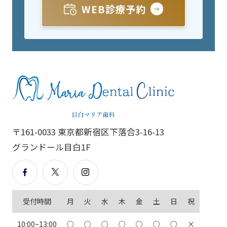
WEB診療予約
〒161-0033 東京都新宿区下落合3-16-13
グランドール目白1F
受付時間
月
火
水
木
金
土
日
祝
10:00~13:00
○
○
○
○
○
○
○
×